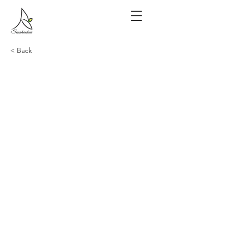
< Back
面会一部再開のお知らせ
（８/19～）