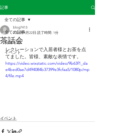
記事
全ての記事
blog7413
全ての記事
2023年4月22日
読了時間: 1分
茶話会
お知らせ
レクレーションで入居者様とお茶を点
イベント
てました。皆様、素敵な表情です。
https://video.wixstatic.com/video/9b63f1_da
e4bed0ae7d494084b37399e3fcfaa5/1080p/mp
4/file.mp4
イベント